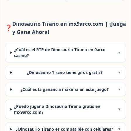
Dinosaurio Tirano en mx9arco.com | ¡Juega
❓
y Gana Ahora!
¿Cuál es el RTP de Dinosaurio Tirano en 9arco
▼
casino?
¿Dinosaurio Tirano tiene giros gratis?
▼
¿Cuál es la ganancia máxima en este juego?
▼
¿Puedo jugar a Dinosaurio Tirano gratis en
▼
mx9arco.com?
¿Dinosaurio Tirano es compatible con celulares?
▼