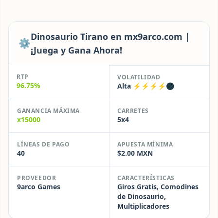
Dinosaurio Tirano en mx9arco.com |
⚙️
¡Juega y Gana Ahora!
RTP
VOLATILIDAD
96.75%
Alta ⚡⚡⚡⚡🌑
GANANCIA MÁXIMA
CARRETES
x15000
5x4
LÍNEAS DE PAGO
APUESTA MÍNIMA
40
$2.00 MXN
PROVEEDOR
CARACTERÍSTICAS
9arco Games
Giros Gratis, Comodines
de Dinosaurio,
Multiplicadores