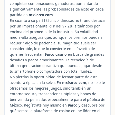
completar combinaciones ganadoras, aumentando
significativamente las probabilidades de éxito en cada
partida en
mx9arco.com
.
En cuanto a su perfil técnico, dinosaurio tirano destaca
por un impresionante RTP del 97.2%, situándolo por
encima del promedio de la industria. Su volatilidad
media-alta asegura que, aunque los premios puedan
requerir algo de paciencia, su magnitud suele ser
considerable, lo que lo convierte en el favorito de
quienes frecuentan
9arco casino
en busca de grandes
desafíos y pagos emocionantes. La tecnología de
última generación garantiza que puedas jugar desde
tu smartphone o computadora con total fluidez.
No pierdas la oportunidad de formar parte de esta
aventura épica en la selva. En
mx9arco.com
, no solo te
ofrecemos los mejores juegos, sino también un
entorno seguro, transacciones rápidas y bonos de
bienvenida pensados especialmente para el público de
México. Regístrate hoy mismo en
9arco
y descubre por
qué somos la plataforma de casino online líder en el