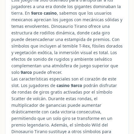
jugadores a una era donde los gigantes dominaban la
tierra. En
9arco casino
, sabemos que los usuarios
mexicanos aprecian los juegos con mecánicas sólidas y
temas envolventes. Dinosaurio Tirano ofrece una
estructura de rodillos dinámica, donde cada giro
puede desencadenar una estampida de premios. Con
símbolos que incluyen al temible T-Rex, fósiles dorados
y vegetación exótica, la inmersión visual es total. Los
efectos de sonido de rugidos y ambiente selvático
complementan una atmósfera de juego superior que
solo
9arco
puede ofrecer.
Las características especiales son el corazón de este
slot. Los jugadores de
casino 9arco
podrán disfrutar
de rondas de giros gratis activadas por el símbolo
Scatter de volcán. Durante estas rondas, el
multiplicador de ganancias puede aumentar
drásticamente con cada victoria consecutiva,
permitiendo que un solo giro se transforme en un
premio legendario. Además, el símbolo Wild del
Dinosaurio Tirano sustituye a otros símbolos para