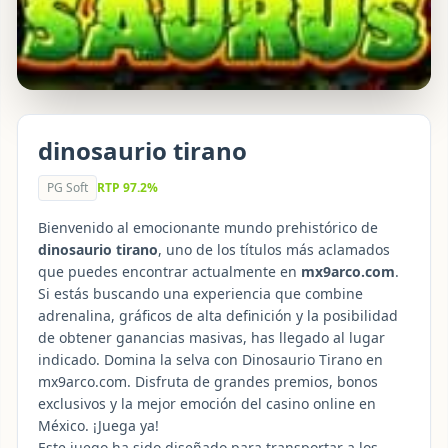
▶
dinosaurio tirano
PG Soft
RTP 97.2%
Bienvenido al emocionante mundo prehistórico de
dinosaurio tirano
, uno de los títulos más aclamados
que puedes encontrar actualmente en
mx9arco.com
.
Si estás buscando una experiencia que combine
adrenalina, gráficos de alta definición y la posibilidad
de obtener ganancias masivas, has llegado al lugar
indicado. Domina la selva con Dinosaurio Tirano en
mx9arco.com. Disfruta de grandes premios, bonos
exclusivos y la mejor emoción del casino online en
México. ¡Juega ya!
Este juego ha sido diseñado para transportar a los