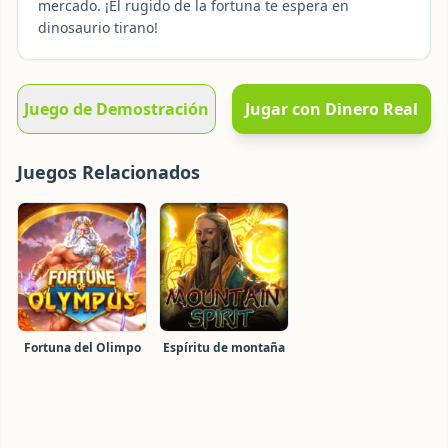
mercado. ¡El rugido de la fortuna te espera en
dinosaurio tirano!
Juego de Demostración
Jugar con Dinero Real
Juegos Relacionados
Fortuna del Olimpo
Espíritu de montaña